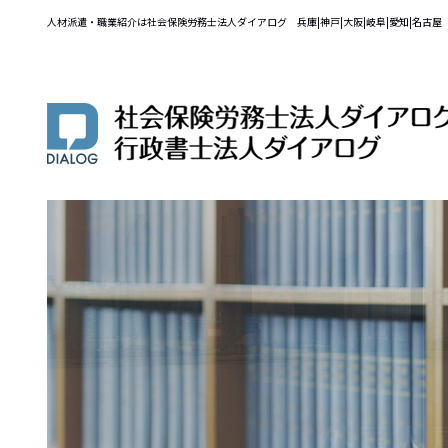
人材派遣・職業紹介は社会保険労務士法人ダイアログ 兵庫|神戸|大阪|岐阜|愛知|名古屋