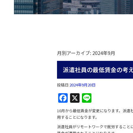
月別アーカイブ:
2024年9月
派遣社員の最低賃金の考
投稿日
2024年9月20日
F
X
Li
a
n
10月から最低賃金が変更になります。派遣
c
e
用することになります。
e
派遣社員がリモートワークで就労すること