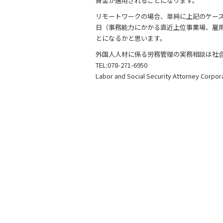
b
賃金が適用されることになります。
o
リモートワークの場合、単純に上記のケー
日（事務能力にかかる直近上位事業場、雇
o
とになるかと思います。
k
外国人人材に係る労務管理の実務相談は社
TEL:078-271-6950
Labor and Social Security Attorney Corpor