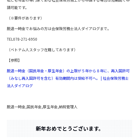
b
請可能です。
o
（※要件があります）
o
脱退一時金でお悩みの方は会保険労務士法人ダイアログまで。
k
TEL078-271-6950
（ベトナム人スタッフ在籍しております）
【参照】
脱退一時金（国民年金・厚生年金）の上限が５年から８年に、再入国許可
（みなし再入国許可を含む）有効期間内は受給不可へ。 | 社会保険労務士
法人ダイアログ
脱退一時金,国民年金,厚生年金,納税管理人
新年おめでとうございます。