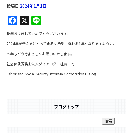
投稿日
2024年1月1日
F
X
Li
a
n
新年あけましておめでとうございます。
c
e
2024年が皆さまにとって明るく希望に溢れる1年となりますように。
e
本年もどうぞよろしくお願いいたします。
b
社会保険労務士法人ダイアログ 社員一同
o
o
Labor and Social Security Attorney Corporation Dialog
k
ブログトップ