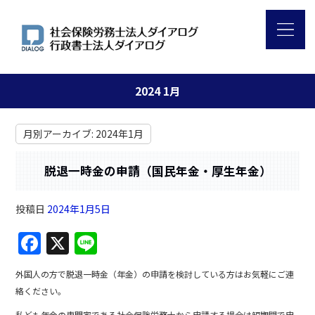
2024 1月
月別アーカイブ:
2024年1月
脱退一時金の申請（国民年金・厚生年金）
投稿日
2024年1月5日
F
X
Li
a
n
外国人の方で脱退一時金（年金）の申請を検討している方はお気軽にご連
c
e
絡ください。
e
私ども年金の専門家である社会保険労務士から申請する場合は短期間で申