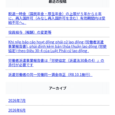
最近の投稿
脱退一時金（国民年金・厚生年金）の上限が５年から８年
に、再入国許可（みなし再入国許可を含む）有効期間内は受
給不可へ。
役員給与（報酬）の変更等
Khi nộp báo cáo hoạt động phái cử lao động (労働者派遣
事業報告書), phải đính kèm bản thỏa thuận lao động (労使
協定) theo Điều 30-4 của Luật Phái cử lao động .
労働者派遣事業報告書は「労使協定（派遣法30条の4）」の
添付が必要です
派遣労働者の同一労働同一賃金改正（R8.10.1施行）
アーカイブ
2026年7月
2026年6月