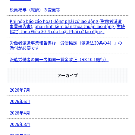
役員給与（報酬）の変更等
Khi nộp báo cáo hoạt động phái cử lao động (労働者派遣
事業報告書), phải đính kèm bản thỏa thuận lao động (労使
協定) theo Điều 30-4 của Luật Phái cử lao động .
労働者派遣事業報告書は「労使協定（派遣法30条の4）」の
添付が必要です
派遣労働者の同一労働同一賃金改正（R8.10.1施行）
アーカイブ
2026年7月
2026年6月
2026年4月
2026年3月