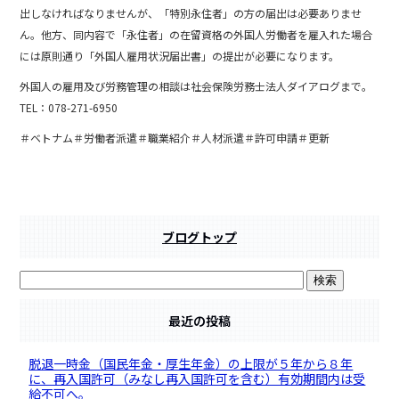
e
出しなければなりませんが、「特別永住者」の方の届出は必要ありませ
b
ん。他方、同内容で「永住者」の在留資格の外国人労働者を雇入れた場合
には原則通り「外国人雇用状況届出書」の提出が必要になります。
o
外国人の雇用及び労務管理の相談は社会保険労務士法人ダイアログまで。
o
TEL：078-271-6950
k
＃ベトナム＃労働者派遣＃職業紹介＃人材派遣＃許可申請＃更新
ブログトップ
最近の投稿
脱退一時金（国民年金・厚生年金）の上限が５年から８年
に、再入国許可（みなし再入国許可を含む）有効期間内は受
給不可へ。