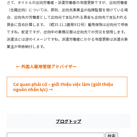
e
さて、タイトルの出向労働者・派遣労働者の年度更新ですが、出向労働者
b
（在籍出向）については、原則、出向先事業主の指揮監督を受けている場
o
合、出向先の労働者として出向元で支払われる賃金も出向先で支払われる
賃金に含め計算します。（昭35.11.2基発932号）雇用保険は出向元で申告
o
ですね。蛇足ですが、出向中の業務災害は出向先での労災を使用します。
k
派遣法とは逆のイメージですね。派遣労働者にかかる年度更新は派遣元事
業主が申告納付します。
←
外国人雇用管理アドバイザー
Cơ quan phái cử – giới thiệu việc làm (giới thiệu
nguồn nhân lực)
→
ブログトップ