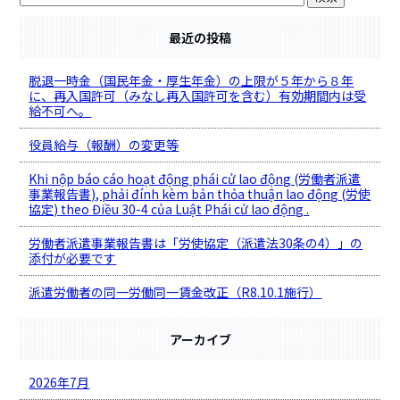
最近の投稿
脱退一時金（国民年金・厚生年金）の上限が５年から８年
に、再入国許可（みなし再入国許可を含む）有効期間内は受
給不可へ。
役員給与（報酬）の変更等
Khi nộp báo cáo hoạt động phái cử lao động (労働者派遣
事業報告書), phải đính kèm bản thỏa thuận lao động (労使
協定) theo Điều 30-4 của Luật Phái cử lao động .
労働者派遣事業報告書は「労使協定（派遣法30条の4）」の
添付が必要です
派遣労働者の同一労働同一賃金改正（R8.10.1施行）
アーカイブ
2026年7月