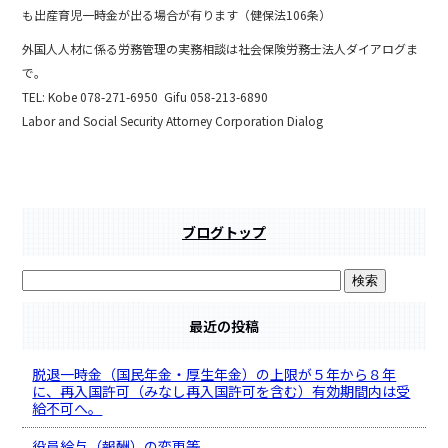
e
も出産育児一時金が出る場合が有ります（健保法106条）
b
外国人人材に係る労務管理の実務相談は社会保険労務士法人ダイアログま
o
で。
TEL: Kobe 078-271-6950 Gifu 058-213-6890
o
Labor and Social Security Attorney Corporation Dialog
k
ブログトップ
最近の投稿
脱退一時金（国民年金・厚生年金）の上限が５年から８年
に、再入国許可（みなし再入国許可を含む）有効期間内は受
給不可へ。
役員給与（報酬）の変更等