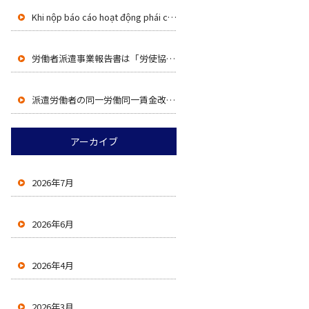
Khi nộp báo cáo hoạt động phái cử lao động (労働者派遣事業報告書), phải đính kèm bản thỏa thuận lao động (労使協定) theo Điều 30-4 của Luật Phái cử lao động .
労働者派遣事業報告書は「労使協定（派遣法30条の4）」の添付が必要です
派遣労働者の同一労働同一賃金改正（R8.10.1施行）
アーカイブ
2026年7月
2026年6月
2026年4月
2026年3月