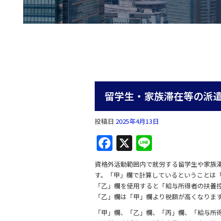
留学生・家族滞在等の派
投稿日
2025年4月13日
F
X
Li
a
n
資格外活動範囲内で就労する留学生や家族
c
e
す。「甲」欄で計算しているということは
e
「乙」欄を使用すると「給与所得者の扶養
「乙」欄は「甲」欄より税額が高くなりま
b
「甲」欄、「乙」欄、「丙」欄、「給与所