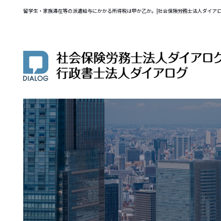
留学生・家族滞在等の派遣給与にかかる所得税は甲か乙か。|社会保険労務士法人ダイア