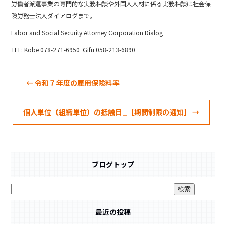
b
労働者派遣事業の専門的な実務相談や外国人人材に係る実務相談は社会保
o
険労務士法人ダイアログまで。
o
Labor and Social Security Attorney Corporation Dialog
k
TEL: Kobe 078-271-6950 Gifu 058-213-6890
←
令和７年度の雇用保険料率
個人単位（組織単位）の抵触日_［期間制限の通知］
→
ブログトップ
最近の投稿