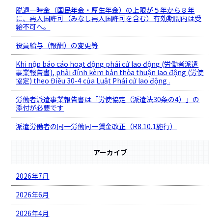
脱退一時金（国民年金・厚生年金）の上限が５年から８年
に、再入国許可（みなし再入国許可を含む）有効期間内は受
給不可へ。
役員給与（報酬）の変更等
Khi nộp báo cáo hoạt động phái cử lao động (労働者派遣
事業報告書), phải đính kèm bản thỏa thuận lao động (労使
協定) theo Điều 30-4 của Luật Phái cử lao động .
労働者派遣事業報告書は「労使協定（派遣法30条の4）」の
添付が必要です
派遣労働者の同一労働同一賃金改正（R8.10.1施行）
アーカイブ
2026年7月
2026年6月
2026年4月