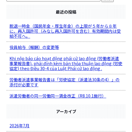
最近の投稿
脱退一時金（国民年金・厚生年金）の上限が５年から８年
に、再入国許可（みなし再入国許可を含む）有効期間内は受
給不可へ。
役員給与（報酬）の変更等
Khi nộp báo cáo hoạt động phái cử lao động (労働者派遣
事業報告書), phải đính kèm bản thỏa thuận lao động (労使
協定) theo Điều 30-4 của Luật Phái cử lao động .
労働者派遣事業報告書は「労使協定（派遣法30条の4）」の
添付が必要です
派遣労働者の同一労働同一賃金改正（R8.10.1施行）
アーカイブ
2026年7月