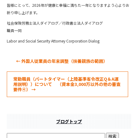
b
皆様にとって、2026年が健康と幸福に満ちた一年となりますよう心よりお
o
祈り申し上げます。
o
社会保険労務士法人ダイアログ／行政書士法人ダイアログ
k
職員一同
Labor and Social Security Attorney Corporation Dialog
←
外国人従業員の年末調整（扶養親族の範囲）
常勤職員（パートタイマー（上陸基準省令改正Q＆A運
用説明））について （資本金3,000万以外の他の審査
要件④）
→
ブログトップ