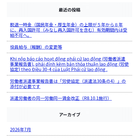
最近の投稿
脱退一時金（国民年金・厚生年金）の上限が５年から８年
に、再入国許可（みなし再入国許可を含む）有効期間内は受
給不可へ。
役員給与（報酬）の変更等
Khi nộp báo cáo hoạt động phái cử lao động (労働者派遣
事業報告書), phải đính kèm bản thỏa thuận lao động (労使
協定) theo Điều 30-4 của Luật Phái cử lao động .
労働者派遣事業報告書は「労使協定（派遣法30条の4）」の
添付が必要です
派遣労働者の同一労働同一賃金改正（R8.10.1施行）
アーカイブ
2026年7月